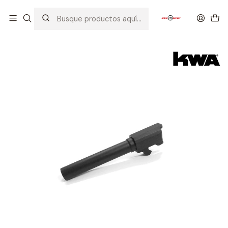
Inicio
ACCESORIOS
BOCACHAS / SUPRESORES
KWA M226 CAÑON EXTERNO