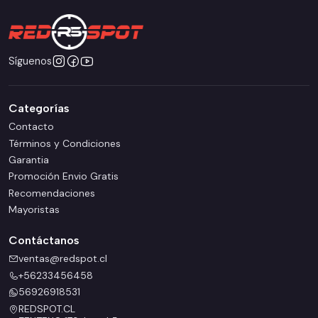
Síguenos
Categorías
Contacto
Términos y Condiciones
Garantia
Promoción Envio Gratis
Recomendaciones
Mayoristas
Contáctanos
ventas@redspot.cl
+56233456458
56926918531
REDSPOT.CL