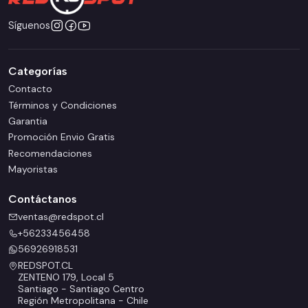
Síguenos
Categorías
Contacto
Términos y Condiciones
Garantia
Promoción Envio Gratis
Recomendaciones
Mayoristas
Contáctanos
ventas@redspot.cl
+56233456458
56926918531
REDSPOT.CL
ZENTENO 179, Local 5
Santiago - Santiago Centro
Región Metropolitana - Chile