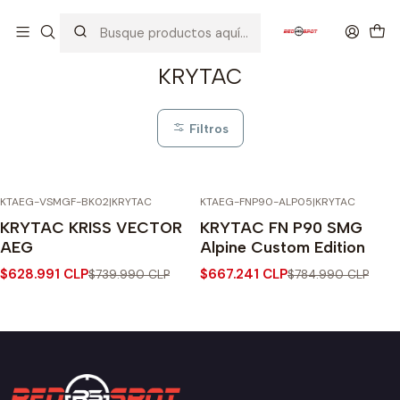
Inicio
AIRSOFT
FUSILES
KRYTAC
KRYTAC
Filtros
KTAEG-VSMGF-BK02
|
KRYTAC
KTAEG-FNP90-ALP05
|
KRYTAC
-15% OFF
-15% OFF
KRYTAC KRISS VECTOR
KRYTAC FN P90 SMG
Agotado
AEG
Alpine Custom Edition
$628.991 CLP
$667.241 CLP
$739.990 CLP
$784.990 CLP