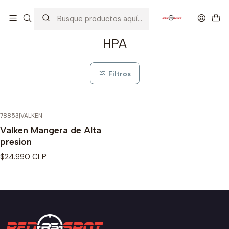
Inicio
PIEZAS / PARTES
HPA
HPA
Filtros
78853
|
VALKEN
Valken Mangera de Alta
presion
$24.990 CLP