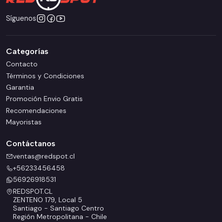
Síguenos
Categorías
Contacto
Términos y Condiciones
Garantia
Promoción Envio Gratis
Recomendaciones
Mayoristas
Contáctanos
ventas@redspot.cl
+56233456458
56926918531
REDSPOT.CL
ZENTENO 179, Local 5
Santiago - Santiago Centro
Región Metropolitana - Chile