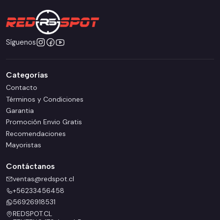
Síguenos
Categorías
Contacto
Términos y Condiciones
Garantia
Promoción Envio Gratis
Recomendaciones
Mayoristas
Contáctanos
ventas@redspot.cl
+56233456458
56926918531
REDSPOT.CL