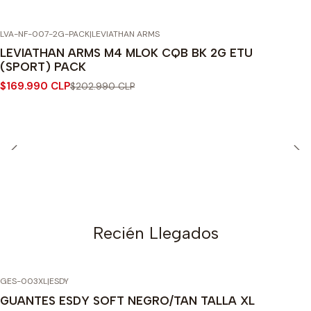
LVA-NF-007-2G-PACK
|
LEVIATHAN ARMS
-16% OFF
LEVIATHAN ARMS M4 MLOK CQB BK 2G ETU
(SPORT) PACK
$169.990 CLP
$202.990 CLP
Recién Llegados
GES-003XL
|
ESDY
GUANTES ESDY SOFT NEGRO/TAN TALLA XL