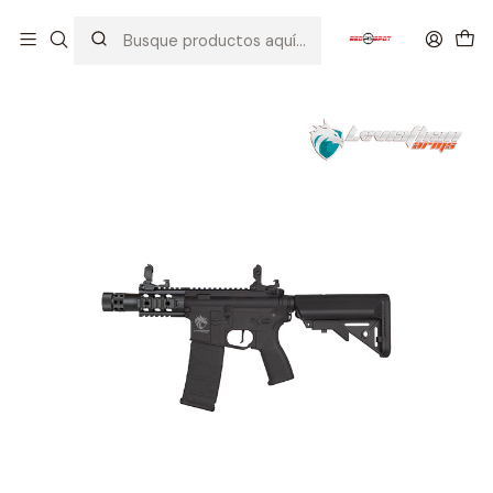
Inicio
AIRSOFT
FUSILES
LEVIATHAN ARMS
PRO
LEVIATHAN ARMS M4 PDW BK 2G ETU (PRO)