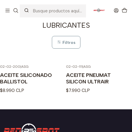
Inicio
INSUMOS
LUBRICANTES
LUBRICANTES
Filtros
02-02-200
|
ASG
02-02-111
|
ASG
Agotado
ACEITE SILICONADO
ACEITE PNEUMAT
BALLISTOL
SILICON ULTRAIR
$8.990 CLP
$7.990 CLP