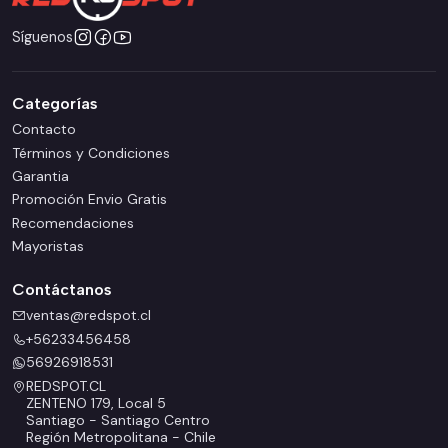
Síguenos
Categorías
Contacto
Términos y Condiciones
Garantia
Promoción Envio Gratis
Recomendaciones
Mayoristas
Contáctanos
ventas@redspot.cl
+56233456458
56926918531
REDSPOT.CL
ZENTENO 179, Local 5
Santiago - Santiago Centro
Región Metropolitana - Chile