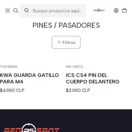
Inicio
PIEZAS / PARTES
PINES / PASADORES
PINES / PASADORES
Filtros
TG01
|
KWA
MA-21
|
ICS
Agotado
KWA GUARDA GATILLO
ICS CS4 PIN DEL
PARA M4
CUERPO DELANTERO
$4.990 CLP
$3.990 CLP