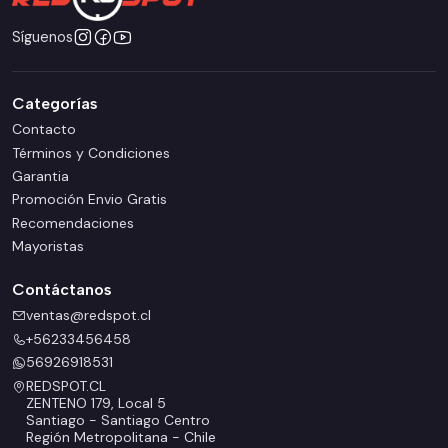
Síguenos
Categorías
Contacto
Términos y Condiciones
Garantia
Promoción Envio Gratis
Recomendaciones
Mayoristas
Contáctanos
ventas@redspot.cl
+56233456458
56926918531
REDSPOT.CL
ZENTENO 179, Local 5
Santiago - Santiago Centro
Región Metropolitana - Chile