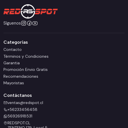
Síguenos
Categorías
Contacto
Términos y Condiciones
Garantia
Promoción Envio Gratis
Recomendaciones
Mayoristas
Contáctanos
ventas@redspot.cl
+56233456458
56926918531
REDSPOT.CL
ZENTENO 179, Local 5