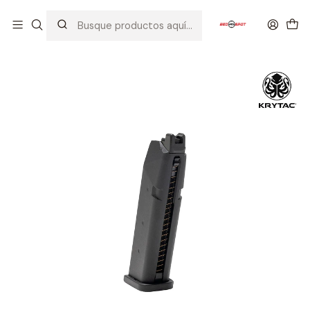
Inicio
CARGADORES
PISTOLAS
KRYTAC
KRYTAC SILENCERCO MAXIM 9 24 RD MAGAZINE/GBB/BLACK