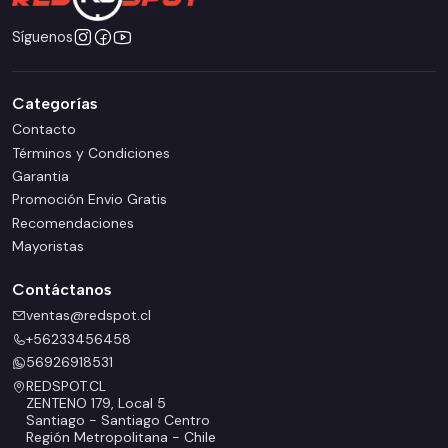
Síguenos
Categorías
Contacto
Términos y Condiciones
Garantia
Promoción Envio Gratis
Recomendaciones
Mayoristas
Contáctanos
ventas@redspot.cl
+56233456458
56926918531
REDSPOT.CL
ZENTENO 179, Local 5
Santiago - Santiago Centro
Región Metropolitana - Chile