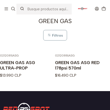
Inicio
INSUMOS
GAS / CO2
GREEN GAS
GREEN GAS
Filtros
0212081
|
ASG
0212088
|
ASG
Agotado
GREEN GAS ASG
GREEN GAS ASG RED
ULTRA-PROP
178psi 570ml
$13.990 CLP
$16.490 CLP