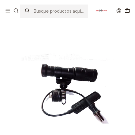
Inicio
ACCESORIOS
LINTERNAS / LASER
Linterna M300V BK