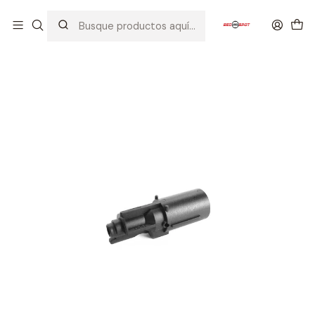
Inicio
PIEZAS / PARTES
PARTES DE PISTOLAS
KWA CILINDRO M93R II