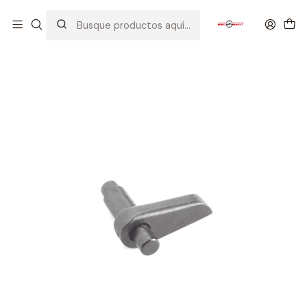
Inicio
PIEZAS / PARTES
ENGRANAJES / ANTIREVERSALS / SHIMMING / BEARING
KWA ANTI REVERSAL