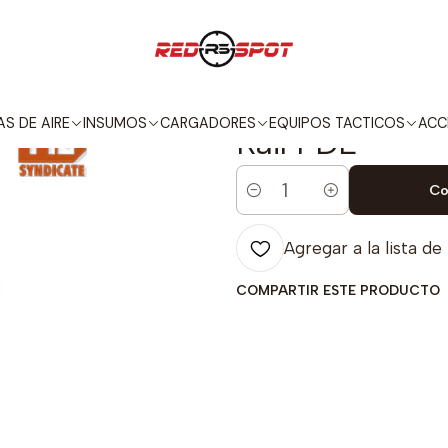
SORIOS
RIELES / MONTURAS
PTS Centurion Arms Airsoft CMR Mod
|
PTS Centurion
S DE AIRE
INSUMOS
CARGADORES
EQUIPOS TACTICOS
ACC
Rail FDE
Co
Cantidad
Agregar a la lista de
COMPARTIR ESTE PRODUCTO