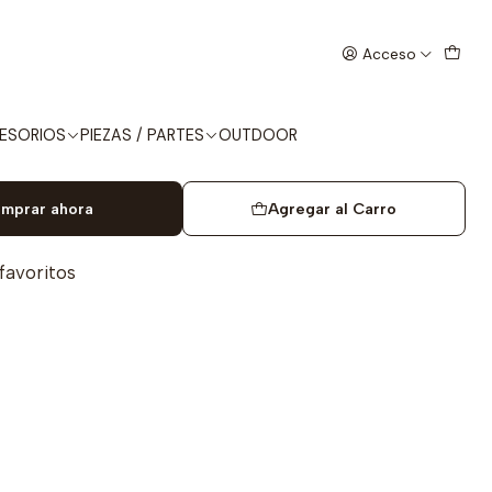
ular Rail FDE
Acceso
 Arms Airsoft CMR Modular
ESORIOS
PIEZAS / PARTES
OUTDOOR
mprar ahora
Agregar al Carro
 favoritos