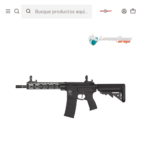
Inicio
AIRSOFT
FUSILES
LEVIATHAN ARMS
ADVANCED
LEVIATHAN ARMS M4 MLOK BK 2G ETU (ADVANCED)