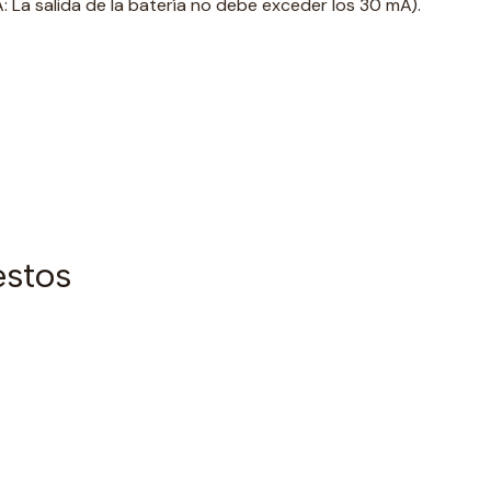
 La salida de la batería no debe exceder los 30 mA).
estos
L
L
$