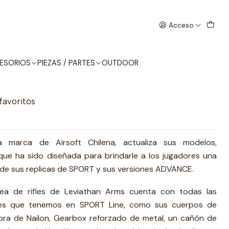
CQB BK (PRO)
Acceso
ARMS M4 KEYMOD CQB BK
ESORIOS
PIEZAS / PARTES
OUTDOOR
 favoritos
a marca de Airsoft Chilena, actualiza sus modelos,
que ha sido diseñada para brindarle a los jugadores una
s de sus replicas de SPORT y sus versiones ADVANCE.
nea de rifles de Leviathan Arms cuenta con todas las
ales que tenemos en SPORT Line, como sus cuerpos de
bra de Nailon, Gearbox reforzado de metal, un cañón de