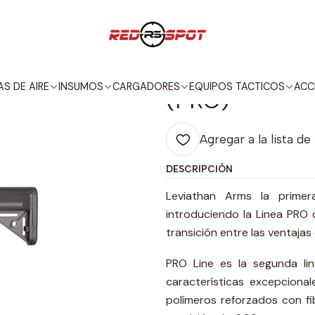
T
FUSILES
LEVIATHAN ARMS
PRO
LEVIATHAN ARMS M4 KEYMOD 
|
LEVIATHAN 
S DE AIRE
INSUMOS
CARGADORES
EQUIPOS TACTICOS
ACC
(PRO)
Agregar a la lista de
DESCRIPCIÓN
Leviathan Arms la primer
introduciendo la Linea PRO 
transición entre las ventaja
PRO Line es la segunda li
características excepcion
polímeros reforzados con fi