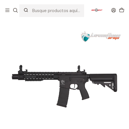
Inicio
AIRSOFT
FUSILES
LEVIATHAN ARMS
ADVANCED
LEVIATHAN ARMS M4 KEYMOD SBR BK 2G ETU (ADVANCED)