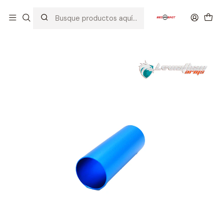
Inicio
PIEZAS / PARTES
CILINDROS / CABEZA DE CILINDRO / NOZZLE
LEVIATHAN ARMS ALUMINIUM CYLINDER