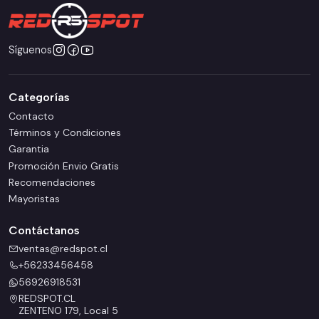
Síguenos
Categorías
Contacto
Términos y Condiciones
Garantia
Promoción Envio Gratis
Recomendaciones
Mayoristas
Contáctanos
ventas@redspot.cl
+56233456458
56926918531
REDSPOT.CL
ZENTENO 179, Local 5