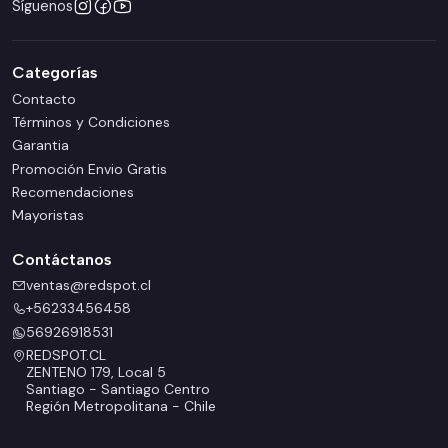
Síguenos
Categorías
Contacto
Términos y Condiciones
Garantia
Promoción Envio Gratis
Recomendaciones
Mayoristas
Contáctanos
ventas@redspot.cl
+56233456458
56926918531
REDSPOT.CL
ZENTENO 179, Local 5
Santiago - Santiago Centro
Región Metropolitana - Chile