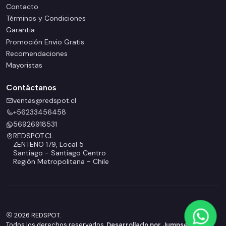
Contacto
Términos y Condiciones
Garantia
Promoción Envio Gratis
Recomendaciones
Mayoristas
Contáctanos
ventas@redspot.cl
+56233456458
56926918531
REDSPOT.CL
ZENTENO 179, Local 5
Santiago - Santiago Centro
Región Metropolitana - Chile
2026 REDSPOT.
Todos los derechos reservados.
Desarrollado por Jumpseller
.