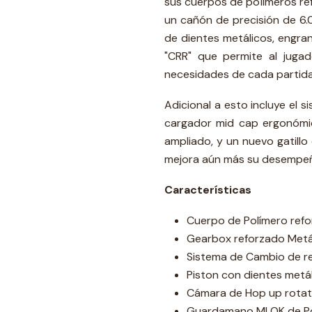
sus cuerpos de polímeros ref
un cañón de precisión de 6.
de dientes metálicos, engra
"CRR" que permite al jugado
necesidades de cada partida
Adicional a esto incluye el s
cargador mid cap ergonómic
ampliado, y un nuevo gatillo
mejora aún más su desempeño,
Características
Cuerpo de Polímero refo
Gearbox reforzado Metál
Sistema de Cambio de re
Piston con dientes metál
Cámara de Hop up rotati
Guardamano MLOK de Po