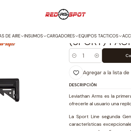
PACKS DE RÉPLICAS
STARTER PACK
LEVIATHAN ARMS M4 MLOK SBR
|
LEVIATHAN A
S DE AIRE
INSUMOS
CARGADORES
EQUIPOS TACTICOS
ACC
(SPORT) PAC
Co
Cantidad
Agregar a la lista de
DESCRIPCIÓN
Leviathan Arms es la primer
ofrecerle al usuario una repl
La Sport Line segunda Gen
características excepciona