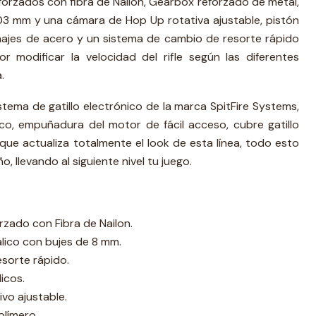
orzados con fibra de Nailon, Gearbox reforzado de metal,
03 mm y una cámara de Hop Up rotativa ajustable, pistón
najes de acero y un sistema de cambio de resorte rápido
r modificar la velocidad del rifle según las diferentes
.
istema de gatillo electrónico de la marca SpitFire Systems,
o, empuñadura del motor de fácil acceso, cubre gatillo
 que actualiza totalmente el look de esta línea, todo esto
 llevando al siguiente nivel tu juego.
rzado con Fibra de Nailon.
ico con bujes de 8 mm.
sorte rápido.
icos.
vo ajustable.
límero.