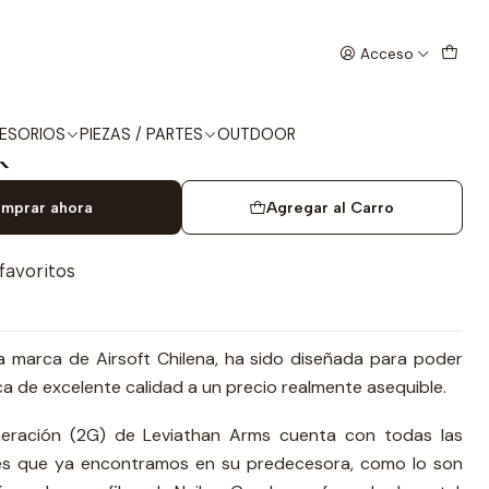
 2G ETU (SPORT) PACK
Acceso
RMS M4 MLOK SBR 2G ETU
ESORIOS
PIEZAS / PARTES
OUTDOOR
K
mprar ahora
Agregar al Carro
 favoritos
a marca de Airsoft Chilena, ha sido diseñada para poder
ica de excelente calidad a un precio realmente asequible.
eración (2G) de Leviathan Arms cuenta con todas las
les que ya encontramos en su predecesora, como lo son