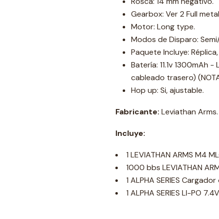
Rosca: 14 mm negativo.
Gearbox: Ver 2 Full metal
Motor: Long type.
Modos de Disparo: Semi/
Paquete Incluye: Réplica
Batería: 11.1v 1300mAh - 
cableado trasero) (NOTA:
Hop up: Si, ajustable.
Fabricante:
Leviathan Arms.
Incluye:
1 LEVIATHAN ARMS M4 ML
1000 bbs LEVIATHAN ARM
1 ALPHA SERIES Cargador 
1 ALPHA SERIES LI-PO 7.4