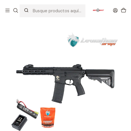
Inicio
SUPER PACKS
PACKS DE RÉPLICAS
STARTER PACK
LEVIATHAN ARMS M4 MLOK CQB BK 2G ETU (SPORT) PACK