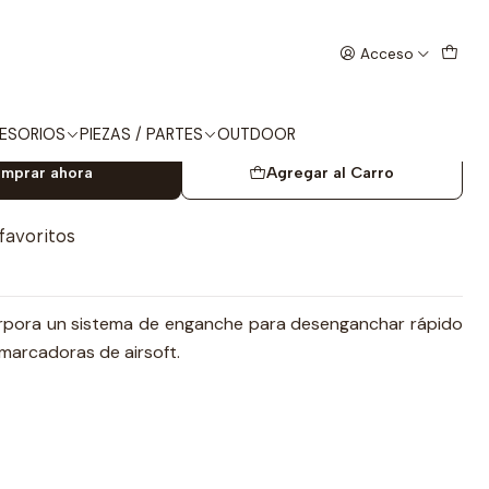
O TAN
Acceso
S CORREA DE 1 PUNTO TAN
ESORIOS
PIEZAS / PARTES
OUTDOOR
mprar ahora
Agregar al Carro
 favoritos
corpora un sistema de enganche para desenganchar rápido
marcadoras de airsoft.