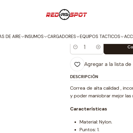
EQUIPOS TACTICOS
CORREAS
ALPHA SERIES CORREA DE 1 PUNT
|
ALPHA SERIE
S DE AIRE
INSUMOS
CARGADORES
EQUIPOS TACTICOS
ACC
Co
Cantidad
Agregar a la lista de
DESCRIPCIÓN
Correa de alta calidad , in
y poder maniobrar mejor las 
Características
Material: Nylon.
Puntos: 1.