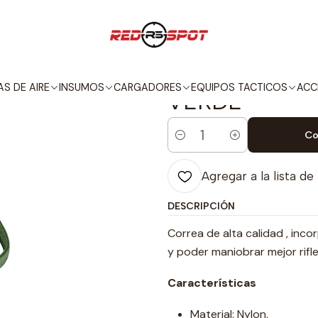
EQUIPOS TACTICOS
CORREAS
ALPHA SERIES CORREA DE 2 PUNTO
|
ALPHA SERIE
S DE AIRE
INSUMOS
CARGADORES
EQUIPOS TACTICOS
ACC
VERDE
Co
Cantidad
Agregar a la lista de
DESCRIPCIÓN
Correa de alta calidad , in
y poder maniobrar mejor rifle
Características
Material: Nylon.