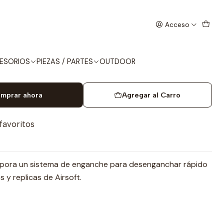
S VERDE
Acceso
S CORREA DE 2 PUNTOS
ESORIOS
PIEZAS / PARTES
OUTDOOR
mprar ahora
Agregar al Carro
 favoritos
corpora un sistema de enganche para desenganchar rápido
s y replicas de Airsoft.