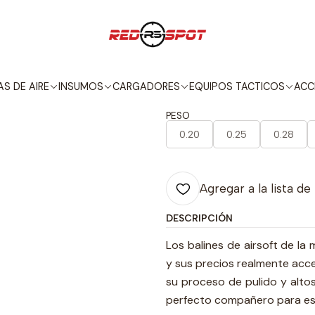
Inicio
INSUMOS
BALINES
BALINES ALPHA SERIES PREMIUM GRAD
|
BALINES ALP
S DE AIRE
INSUMOS
CARGADORES
EQUIPOS TACTICOS
ACC
PESO
0.20
0.25
0.28
Agregar a la lista de
DESCRIPCIÓN
Los balines de airsoft de l
y sus precios realmente acces
su proceso de pulido y altos
perfecto compañero para eso