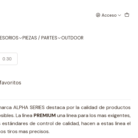
E
Acceso
HA SERIES PREMIUM GRADE
ESORIOS
PIEZAS / PARTES
OUTDOOR
0.30
 favoritos
a marca ALPHA SERIES destaca por la calidad de productos
ibles. La línea
PREMIUM
una linea para los mas exigentes,
 estándares de control de calidad, hacen a estas linea el
s tiros mas precisos.