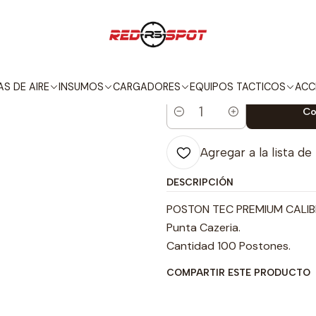
Inicio
INSUMOS
POSTONES
POSTONES TEC Magnum 4,5mm
|
POSTONES T
S DE AIRE
INSUMOS
CARGADORES
EQUIPOS TACTICOS
ACC
Co
Cantidad
Agregar a la lista de
DESCRIPCIÓN
POSTON TEC PREMIUM CALIB
Punta Cazeria.
Cantidad 100 Postones.
COMPARTIR ESTE PRODUCTO