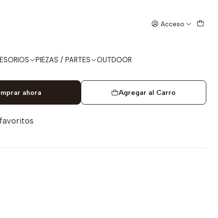
500u
Acceso
SMAN PREMIER HP 4.5mm
ESORIOS
PIEZAS / PARTES
OUTDOOR
mprar ahora
Agregar al Carro
 favoritos