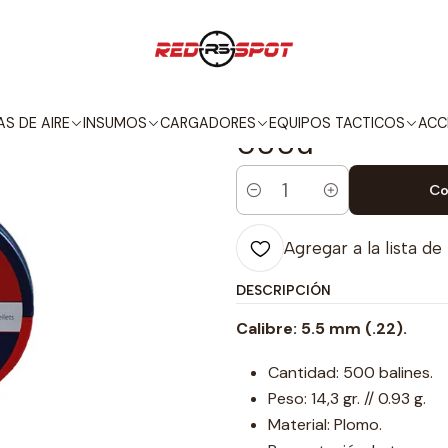
io
INSUMOS
POSTONES
POSTON CROSMAN PREMIER HP 4.5mm 
|
POSTON CRO
S DE AIRE
INSUMOS
CARGADORES
EQUIPOS TACTICOS
ACC
500u
Co
Cantidad
Agregar a la lista de
DESCRIPCIÓN
Calibre: 5.5 mm (.22).
Cantidad: 500 balines.
Peso: 14,3 gr. // 0.93 g.
Material: Plomo.