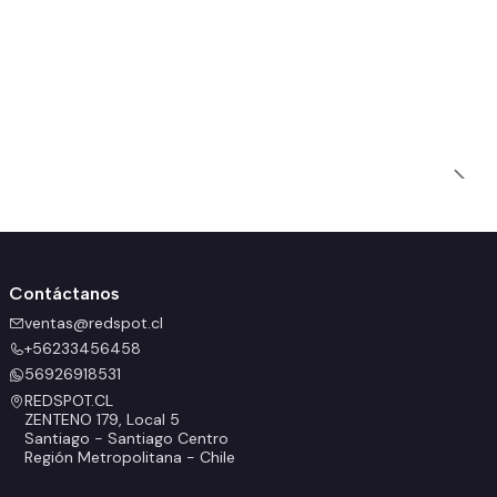
1
P
$
Contáctanos
ventas@redspot.cl
+56233456458
56926918531
REDSPOT.CL
ZENTENO 179, Local 5
Santiago - Santiago Centro
Región Metropolitana - Chile