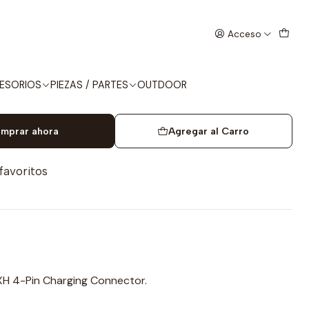
0C (BI-PANEL)
Acceso
LI-PO 11.1V 1200 mAh 20C
ESORIOS
PIEZAS / PARTES
OUTDOOR
mprar ahora
Agregar al Carro
 favoritos
XH 4-Pin Charging Connector.