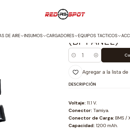
MOS
BATERIAS
LIPO
11.1 V
ALPHA SERIES LI-PO 11.1V 1200 mAh 2
|
ALPHA SERIES 
S DE AIRE
INSUMOS
CARGADORES
EQUIPOS TACTICOS
ACC
(BI-PANEL)
Co
Cantidad
Agregar a la lista de
DESCRIPCIÓN
Voltaje:
11.1 V.
Conector:
Tamiya.
Conector de Carga:
BMS / 
Capacidad:
1200 mAh.