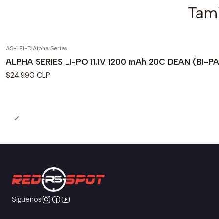
Tamb
AS-LP1-D
|
Alpha Series
ALPHA SERIES LI-PO 11.1V 1200 mAh 20C DEAN (BI-P
$24.990 CLP
Síguenos