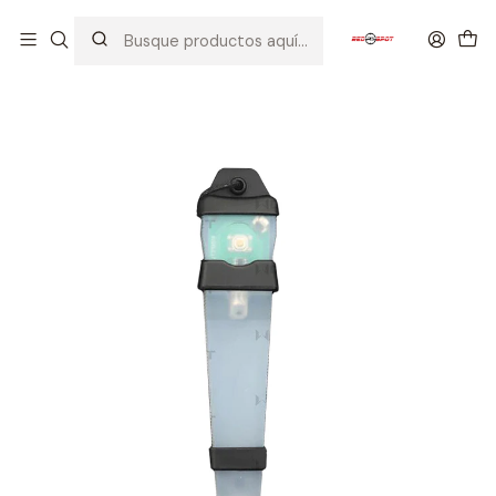
Inicio
EQUIPOS TACTICOS
COMUNICACION
WST TACTICAL SIGNAL LIGHT III NEGRO