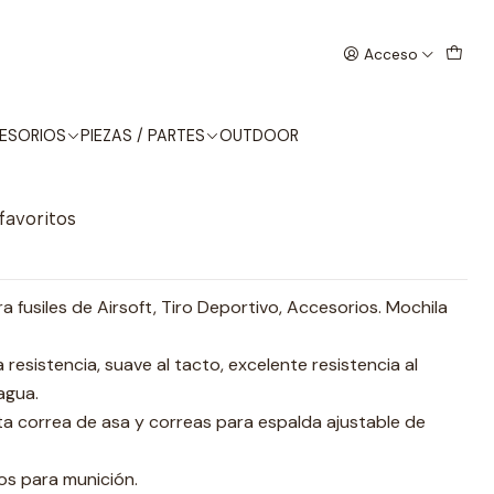
E 100-120CM TAN
Acceso
 REPLICA EXTENSIBLE 100-
ESORIOS
PIEZAS / PARTES
OUTDOOR
 favoritos
 fusiles de Airsoft, Tiro Deportivo, Accesorios. Mochila
a resistencia, suave al tacto, excelente resistencia al
agua.
ta correa de asa y correas para espalda ajustable de
os para munición.