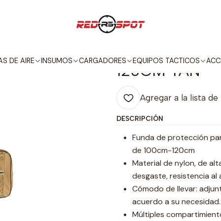
TACTICOS
BOLSOS / MOCHILAS
BOLSO PORTA REPLICA EXTENSIBL
|
BOLSO PORTA
S DE AIRE
INSUMOS
CARGADORES
EQUIPOS TACTICOS
ACC
120CM TAN
Agregar a la lista de
DESCRIPCIÓN
Funda de protección para
de 100cm-120cm
Material de nylon, de alt
desgaste, resistencia al 
Cómodo de llevar: adjun
acuerdo a su necesidad.
Múltiples compartimient