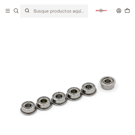
Inicio
PIEZAS / PARTES
ENGRANAJES / ANTIREVERSALS / SHIMMING / BEARING
MODIFY RODAMIENTOS DE 7mm