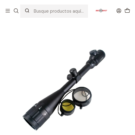
Inicio
ACCESORIOS
MIRAS / RED DOT
Mira Telescópica 6-24X50