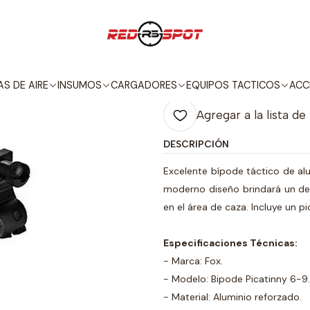
Inicio
ACCESORIOS
BIPODES / GRIPS
BIPODE DE RIEL
|
BIPODE DE RI
S DE AIRE
INSUMOS
CARGADORES
EQUIPOS TACTICOS
ACC
Agregar a la lista de
DESCRIPCIÓN
Excelente bípode táctico de alu
moderno diseño brindará un des
en el área de caza. Incluye un pi
Especificaciones Técnicas:
- Marca: Fox.
- Modelo: Bipode Picatinny 6-9.
- Material: Aluminio reforzado.