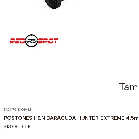
Tamb
1426751130
|
H&N
POSTONES H&N BARACUDA HUNTER EXTREME 4.5
$13.990 CLP