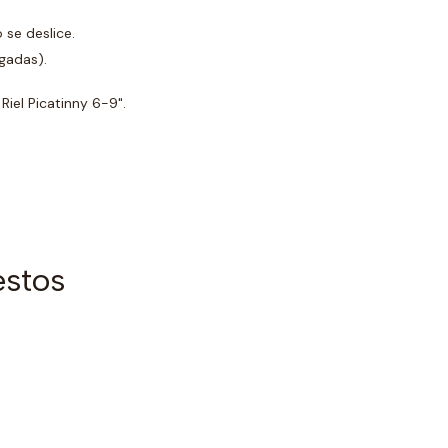
se deslice.
gadas).
Riel Picatinny 6-9".
estos
4
P
$