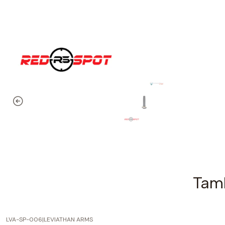
Tamb
LVA-SP-006
|
LEVIATHAN ARMS