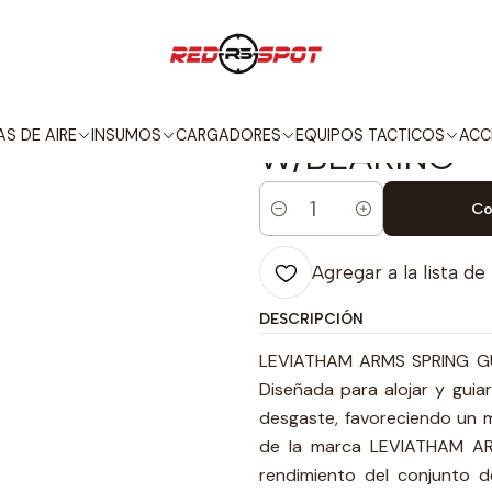
PIEZAS / PARTES
RESORTES
LEVIATHAN ARMS SPRING GUIDE W/B
|
LEVIATHAN A
S DE AIRE
INSUMOS
CARGADORES
EQUIPOS TACTICOS
ACC
W/BEARING
Co
Cantidad
Agregar a la lista de
DESCRIPCIÓN
LEVIATHAM ARMS SPRING GUI
Diseñada para alojar y guiar 
desgaste, favoreciendo un 
de la marca LEVIATHAM ARMS
rendimiento del conjunto d