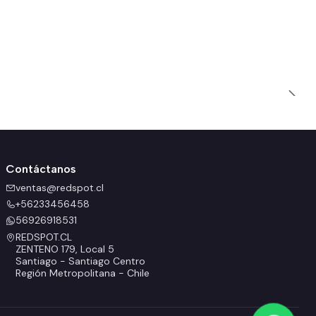
L
$
Contáctanos
ventas@redspot.cl
+56233456458
56926918531
REDSPOT.CL
ZENTENO 179, Local 5
Santiago - Santiago Centro
Región Metropolitana - Chile