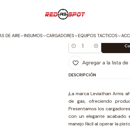
ARGADORES
PISTOLAS
LEVIATHAN ARMS
LEVIATHAN ARMS MAG
|
LEVIATHAN A
S DE AIRE
INSUMOS
CARGADORES
EQUIPOS TACTICOS
ACC
Co
Cantidad
Agregar a la lista de
DESCRIPCIÓN
¡La marca Leviathan Arms ah
de gas, ofreciendo produc
Presentamos los cargadores 
con un elegante acabado e
manejo fácil al operar la pisto