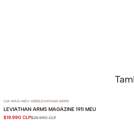
Tamb
LVA-MAG-MEU-GBB
|
LEVIATHAN ARMS
-33% OFF
LEVIATHAN ARMS MAGAZINE 1911 MEU
Agotado
$19.990 CLP
$29.990 CLP