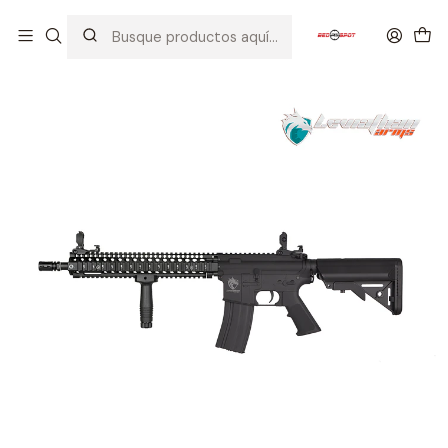
Inicio
AIRSOFT
FUSILES
LEVIATHAN ARMS
PRO
LEVIATHAN ARMS M4 12" RIS BK (PRO)