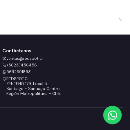
Contáctanos
ventas@redspot.cl
+56233456458
56926918531
REDSPOT.CL
ZENTENO 179, Local 5
Santiago - Santiago Centro
Región Metropolitana - Chile