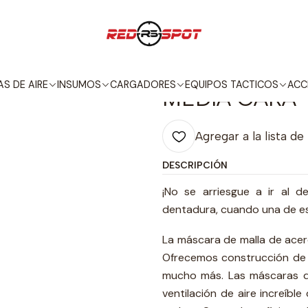
POS TACTICOS
MASCARAS
ALPHA SERIES MASCARA DE MALLA MED
|
ALPHA SERIE
S DE AIRE
INSUMOS
CARGADORES
EQUIPOS TACTICOS
ACC
MEDIA CARA 
Agregar a la lista de
DESCRIPCIÓN
¡No se arriesgue a ir al 
dentadura, cuando una de es
La máscara de malla de acero
Ofrecemos construcción de 
mucho más. Las máscaras de
ventilación de aire increíbl