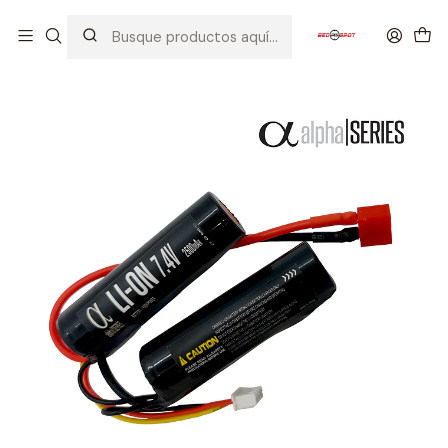
Inicio
INSUMOS
BATERIAS
LIPO
7.4 V
ALPHA SERIES LI-ION 7.4 2500 mAh DEAN