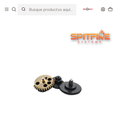
Inicio
PIEZAS / PARTES
ENGRANAJES / ANTIREVERSALS / SHIMMING / BEARING
SPITFIRE SYSTEMS CNC GEAR SET 100:300 HELICOIDALES