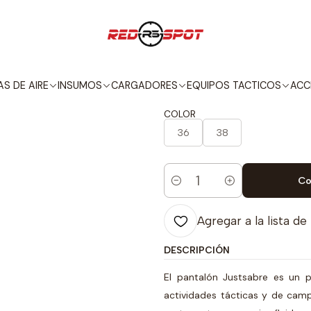
Inicio
EQUIPOS TACTICOS
VESTIMENTA
PANTALÓN TÁCTICO VERD
|
PANTALÓN TÁ
S DE AIRE
INSUMOS
CARGADORES
EQUIPOS TACTICOS
ACC
COLOR
36
38
Co
Cantidad
Agregar a la lista de
DESCRIPCIÓN
El pantalón Justsabre es un p
actividades tácticas y de camp