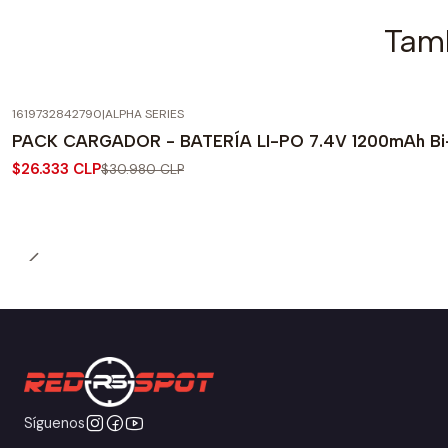
Tamb
1619732842790
|
ALPHA SERIES
-15% OFF
PACK CARGADOR - BATERÍA LI-PO 7.4V 1200mAh Bi
$26.333 CLP
$30.980 CLP
Síguenos