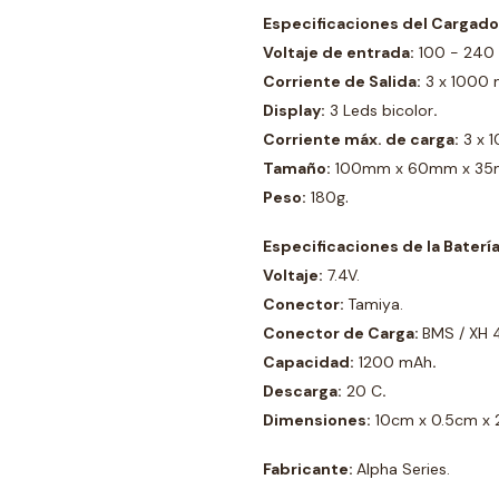
Especificaciones del Cargado
Voltaje de entrada:
100 - 240
Corriente de Salida:
3 x 1000
Display:
3 Leds bicolor
.
Corriente máx. de carga:
3 x 
Tamaño:
100mm x 60mm x 3
.
Peso:
180g
Especificaciones de la Batería
Voltaje:
7.4V.
Conector:
Tamiya.
Conector de Carga:
BMS / XH 
Capacidad:
1200 mAh
.
Descarga:
20 C
.
Dimensiones:
10cm x 0.5cm x 
Fabricante:
Alpha Series.