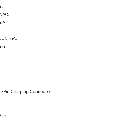
r:
 VAC
.
 mA
.
1000 mA
.
5mm
.
:
4-Pin Charging Connector.
2cm.