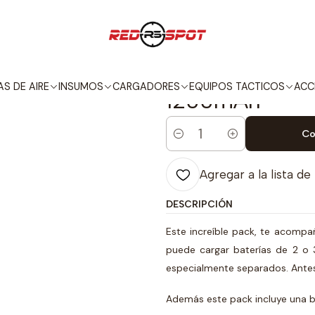
UMOS
BATERIAS
LIPO
7.4 V
PACK CARGADOR - BATERÍA LI-PO 7
|
PACK CARGAD
S DE AIRE
INSUMOS
CARGADORES
EQUIPOS TACTICOS
ACC
1200mAh
Co
Cantidad
Agregar a la lista de
DESCRIPCIÓN
Este increíble pack, te acompa
puede cargar baterías de 2 o 
especialmente separados. Antes
Además este pack incluye una 