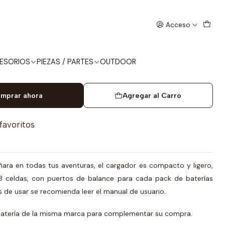
.4V 1200mAh
Acceso
OR - BATERÍA LI-PO 7.4V
ESORIOS
PIEZAS / PARTES
OUTDOOR
mprar ahora
Agregar al Carro
 favoritos
ñara en todas tus aventuras, el cargador es compacto y ligero,
3 celdas, con puertos de balance para cada pack de baterías
 de usar se recomienda leer el manual de usuario.
batería de la misma marca para complementar su compra.