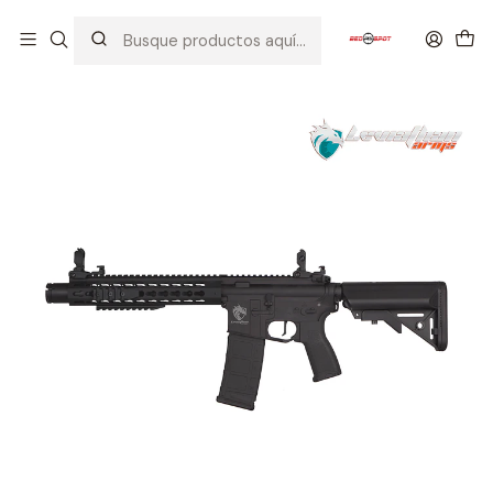
Inicio
AIRSOFT
FUSILES
LEVIATHAN ARMS
PRO
LEVIATHAN ARMS M4 KEYMOD SBR BK 2G ETU (PRO)