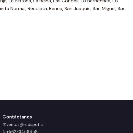
anja, La Pintana, La Reina, Las Condes, Lo Barnechea, Lo
uinta Normal, Recoleta, Renca, San Juaquin, San Miguel, San
Contáctanos
ventas@redspot.cl
+56233456458