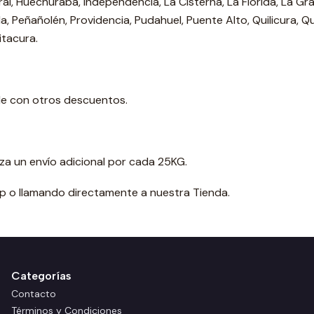
tral, Huechuraba, Independencia, La Cisterna, La Florida, La Gr
, Peñañolén, Providencia, Pudahuel, Puente Alto, Quilicura, Q
itacura.
le con otros descuentos.
za un envío adicional por cada 25KG.
 o llamando directamente a nuestra Tienda.
Categorías
Contacto
Términos y Condiciones