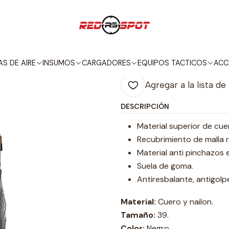
Inicio
EQUIPOS TACTICOS
BOTAS
BOTAS DELTA 39 NEGRO
|
BOTAS DELTA
S DE AIRE
INSUMOS
CARGADORES
EQUIPOS TACTICOS
ACC
Agregar a la lista de
DESCRIPCIÓN
Material superior de cue
Recubrimiento de malla r
Material anti pinchazos e
Suela de goma.
Antiresbalante, antigolp
Material:
Cuero y nailon.
Tamaño:
39.
Color:
Negro.