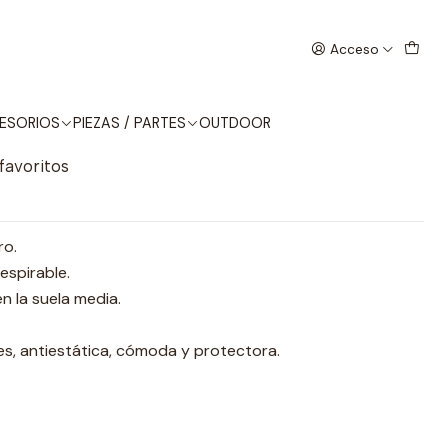
Acceso
 39 NEGRO
ESORIOS
PIEZAS / PARTES
OUTDOOR
 favoritos
ro.
espirable.
n la suela media.
es, antiestática, cómoda y protectora.