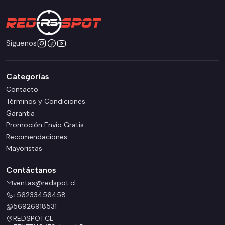
Síguenos
Categorías
Contacto
Términos y Condiciones
Garantia
Promoción Envio Gratis
Recomendaciones
Mayoristas
Contáctanos
ventas@redspot.cl
+56233456458
56926918531
REDSPOT.CL