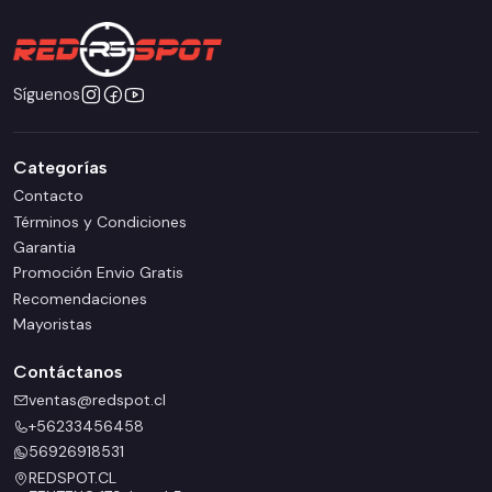
Síguenos
Categorías
Contacto
Términos y Condiciones
Garantia
Promoción Envio Gratis
Recomendaciones
Mayoristas
Contáctanos
ventas@redspot.cl
+56233456458
56926918531
REDSPOT.CL